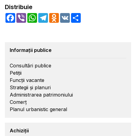
Distribuie
Facebook
Viber
WhatsApp
Telegram
Odnoklassniki
VK
Share
Informații publice
Consultări publice
Petiții
Funcții vacante
Strategii și planuri
Administrarea patrimoniului
Comerț
Planul urbanistic general
Achiziții