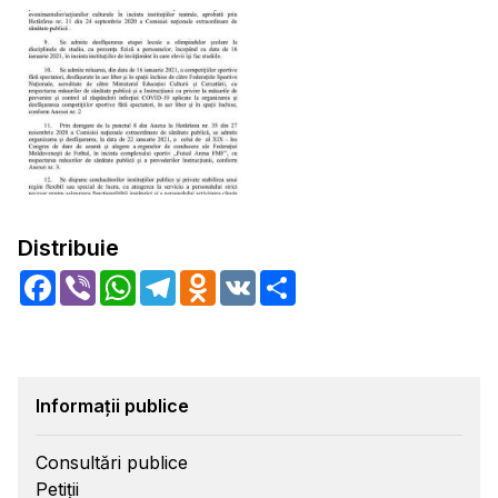
Distribuie
Facebook
Viber
WhatsApp
Telegram
Odnoklassniki
VK
Share
Informații publice
Consultări publice
Petiții