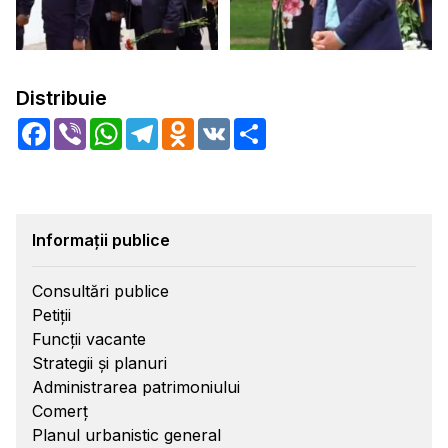
Distribuie
Facebook
Viber
WhatsApp
Telegram
Odnoklassniki
VK
Share
Informații publice
Consultări publice
Petiții
Funcții vacante
Strategii și planuri
Administrarea patrimoniului
Comerț
Planul urbanistic general