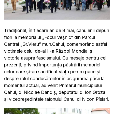
Tradițional, în fiecare an de 9 mai, cahulenii depun
flori la memorialul „Focul Veșnic” din Parcul
Central „Gr.Vieru” mun.Cahul, comemorând astfel
victimele celui de-al II-a Război Mondial și
victoria asupra fascismului. Cu mesaje pentru cei
prezenți, privind importanța păstrării memoriei
celor care și-au sacrificat viața pentru pace și
despre rolul conducătorilor în asigurarea păcii la
momentul actual, au venit Primarul municipiului
Cahul, dl Nicolae Dandiş, deputatul dl Ion Groza
și vicepreședintele raionului Cahul dl Nicon Pîslari.