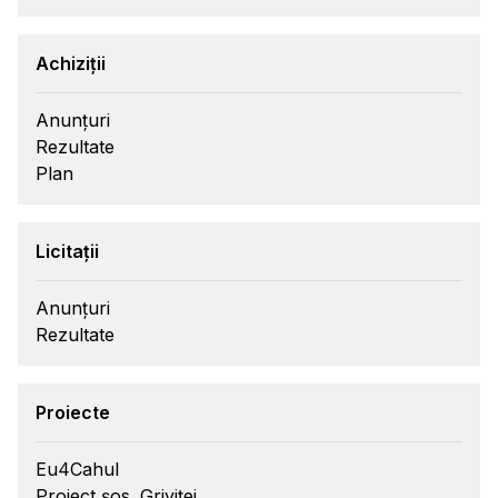
Achiziții
Anunțuri
Rezultate
Plan
Licitații
Anunțuri
Rezultate
Proiecte
Eu4Cahul
Proiect șos. Griviței