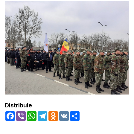
Distribuie
Facebook
Viber
WhatsApp
Telegram
Odnoklassniki
VK
Share