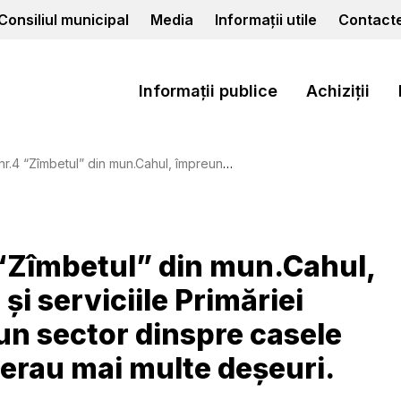
Consiliul municipal
Media
Informații utile
Contact
Informații publice
Achiziții
părinți și serviciile Primăriei mun.Cahul, au salubrizat un sector dinspre casele particulare de locuit unde erau mai multe deșeuri.
4 “Zîmbetul” din mun.Cahul,
și serviciile Primăriei
un sector dinspre casele
 erau mai multe deșeuri.