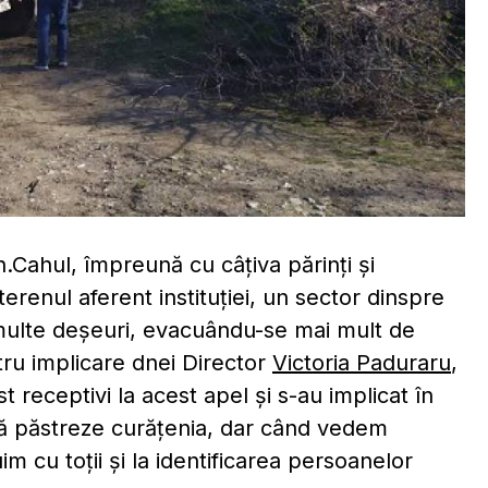
n.Cahul, împreună cu câțiva părinți și
terenul aferent instituției, un sector dinspre
 multe deșeuri, evacuându-se mai mult de
ru implicare dnei Director
Victoria Paduraru
,
st receptivi la acest apel și s-au implicat în
să păstreze curățenia, dar când vedem
m cu toții și la identificarea persoanelor