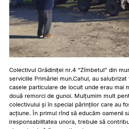
Colectivul Grădiniței nr.4 “Zîmbetul” din mu
serviciile Primăriei mun.Cahul, au salubrizat 
casele particulare de locuit unde erau mai
două remorci de gunoi. Mulțumim mult pent
colectivului și în special părinților care au fo
acțiune. În primul rînd să educăm oamenii 
iresponsabilitatea unora, trebuie să contribui