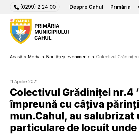
(0299) 2 24 00
Despre Cahul
Primăria
Acasă
Media
Noutăți și evenimente
Colectivul Grădiniței nr.4 “Zîmbetul” din mun.Cahul, împreună cu câțiva 
11 Aprilie 2021
Colectivul Grădiniței nr.
împreună cu câțiva părinți 
mun.Cahul, au salubrizat 
particulare de locuit unde