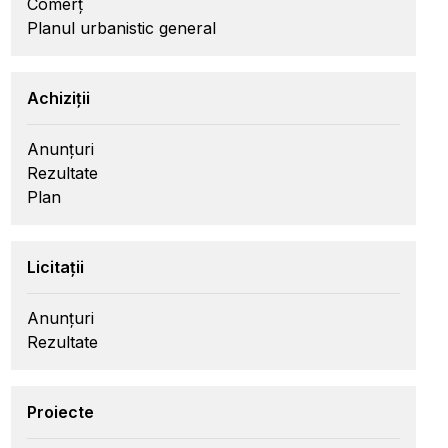
Comerț
Planul urbanistic general
Achiziții
Anunțuri
Rezultate
Plan
Licitații
Anunțuri
Rezultate
Proiecte