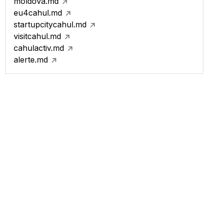
moldova.md
eu4cahul.md
startupcitycahul.md
visitcahul.md
cahulactiv.md
alerte.md