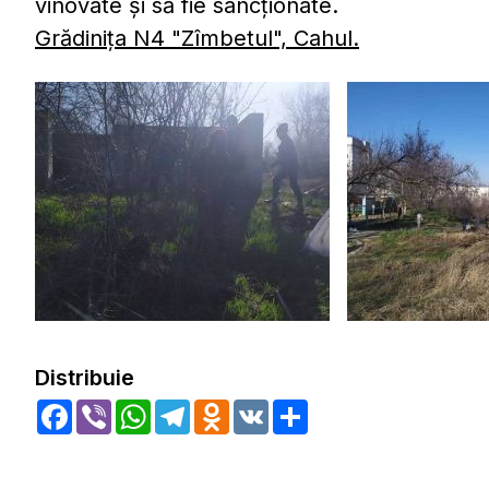
vinovate și să fie sancționate.
Grădinița N4 "Zîmbetul", Cahul.
Distribuie
Facebook
Viber
WhatsApp
Telegram
Odnoklassniki
VK
Share