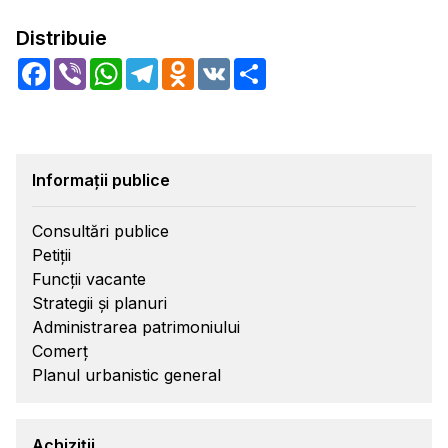
Distribuie
Facebook
Viber
WhatsApp
Telegram
Odnoklassniki
VK
Share
Informații publice
Consultări publice
Petiții
Funcții vacante
Strategii și planuri
Administrarea patrimoniului
Comerț
Planul urbanistic general
Achiziții