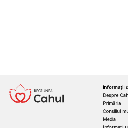
Informații 
Despre Cah
Primăria
Consiliul m
Media
Informații ut