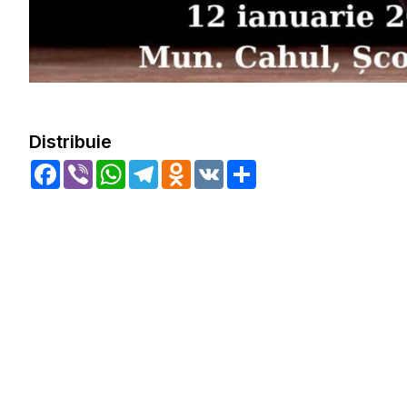
Distribuie
Facebook
Viber
WhatsApp
Telegram
Odnoklassniki
VK
Share