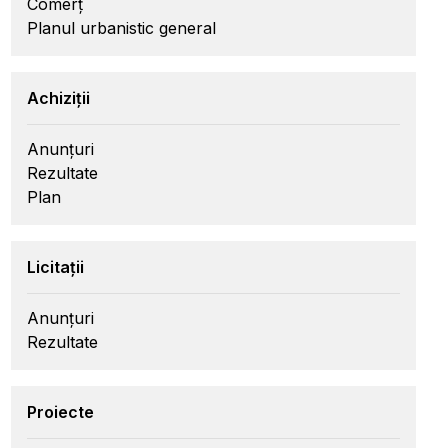
Comerț
Planul urbanistic general
Achiziții
Anunțuri
Rezultate
Plan
Licitații
Anunțuri
Rezultate
Proiecte