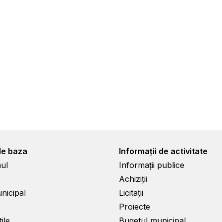
de baza
Informații de activitate
ul
Informații publice
Achiziții
unicipal
Licitații
Proiecte
ile
Bugetul municipal