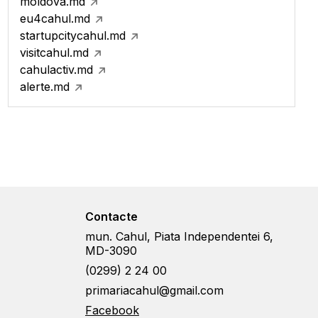
moldova.md
eu4cahul.md
startupcitycahul.md
visitcahul.md
cahulactiv.md
alerte.md
Contacte
mun. Cahul, Piata Independentei 6,
MD-3090
(0299) 2 24 00
primariacahul@gmail.com
Facebook