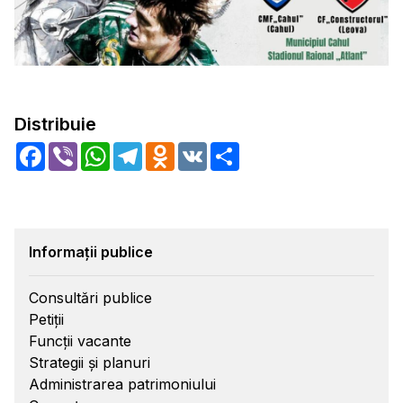
Distribuie
Facebook
Viber
WhatsApp
Telegram
Odnoklassniki
VK
Share
Informații publice
Consultări publice
Petiții
Funcții vacante
Strategii și planuri
Administrarea patrimoniului