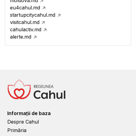
moldova.md
eu4cahul.md
startupcitycahul.md
visitcahul.md
cahulactiv.md
alerte.md
Informații de baza
Despre Cahul
Primăria