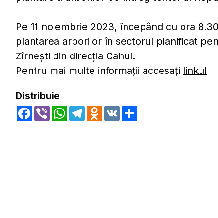
Pe 11 noiembrie 2023, începând cu ora 8.30, su
plantarea arborilor în sectorul planificat pe
Zîrnești din direcția Cahul.
Pentru mai multe informații accesați
linkul
Distribuie
Facebook
Viber
WhatsApp
Telegram
Odnoklassniki
VK
Share