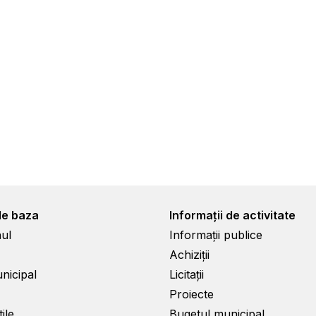
de baza
Informații de activitate
ul
Informații publice
Achiziții
unicipal
Licitații
Proiecte
ile
Bugetul municipal