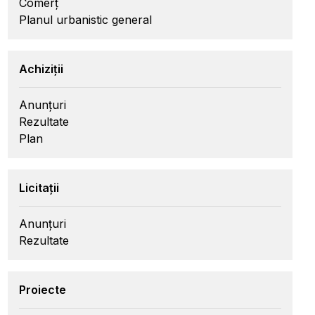
Comerț
Planul urbanistic general
Achiziții
Anunțuri
Rezultate
Plan
Licitații
Anunțuri
Rezultate
Proiecte