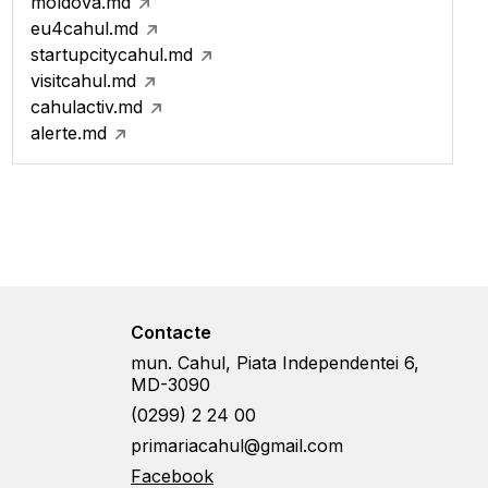
moldova.md
eu4cahul.md
startupcitycahul.md
visitcahul.md
cahulactiv.md
alerte.md
Contacte
mun. Cahul, Piata Independentei 6,
MD-3090
(0299) 2 24 00
primariacahul@gmail.com
Facebook