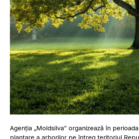
Agenția „Moldsilva” organizează în perioa
plantare a arborilor pe întreg teritoriul Rep