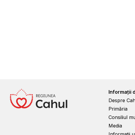
Informații 
Despre Cah
Primăria
Consiliul m
Media
Informații ut