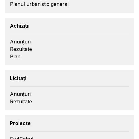
Planul urbanistic general
Achiziții
Anunțuri
Rezultate
Plan
Licitații
Anunțuri
Rezultate
Proiecte
Eu4Cahul