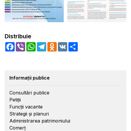
Distribuie
Facebook
Viber
WhatsApp
Telegram
Odnoklassniki
VK
Share
Informații publice
Consultări publice
Petiții
Funcții vacante
Strategii și planuri
Administrarea patrimoniului
Comerț