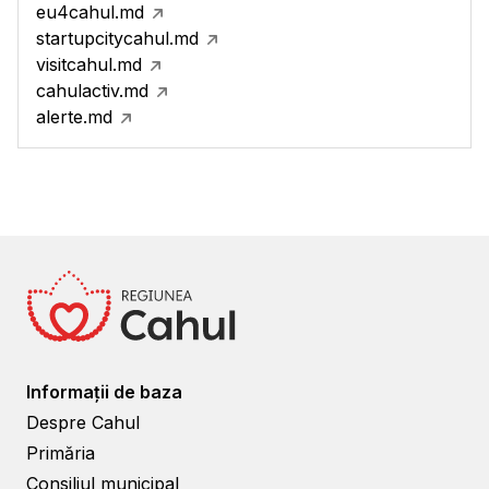
eu4cahul.md
startupcitycahul.md
visitcahul.md
cahulactiv.md
alerte.md
Informații de baza
Despre Cahul
Primăria
Consiliul municipal