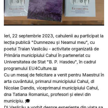
Ieri, 22 septembrie 2023, cahulenii au participat la
lecția publică "Dumnezeu și Neamul meu", cu
poetul Traian Vasilcău - activitate organizată de
Primăria municipiului Cahul în parteneriat cu
Universitatea de Stat "B. P. Hasdeu", în cadrul
programului EU4Culture.📖
Cu un mesaj de felicitare a venit pentru Maestrul în
arta cuvântului, primarul municipiului Cahul, dl
Nicolae Dandis, viceprimarul municipiului Cahul,
dna Tatiana Romaniuc, profesori și elevi din
municipiu. 🎓
Dl Vasilcău a vorbit despre experiențe din viața sa