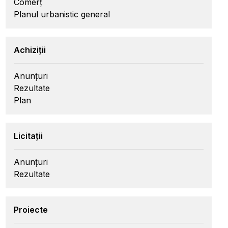
Comerț
Planul urbanistic general
Achiziții
Anunțuri
Rezultate
Plan
Licitații
Anunțuri
Rezultate
Proiecte