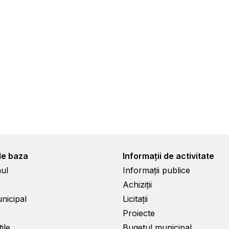
de baza
Informații de activitate
ul
Informații publice
Achiziții
unicipal
Licitații
Proiecte
ile
Bugetul municipal