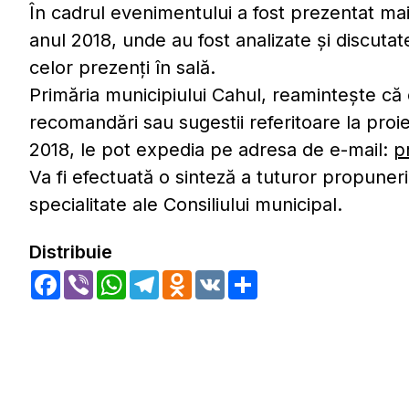
În cadrul evenimentului a fost prezentat mai
anul 2018, unde au fost analizate și discuta
celor prezenți în sală.
Primăria municipiului Cahul, reamintește că
recomandări sau sugestii referitoare la proi
2018, le pot expedia pe adresa de e-mail:
p
Va fi efectuată o sinteză a tuturor propuneril
specialitate ale Consiliului municipal.
Distribuie
Facebook
Viber
WhatsApp
Telegram
Odnoklassniki
VK
Share