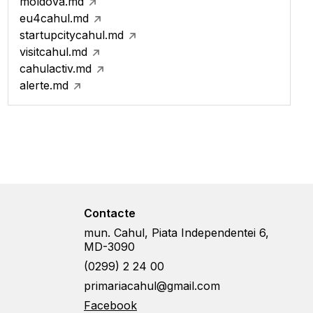
moldova.md
eu4cahul.md
startupcitycahul.md
visitcahul.md
cahulactiv.md
alerte.md
Contacte
mun. Cahul, Piata Independentei 6,
MD-3090
(0299) 2 24 00
primariacahul@gmail.com
Facebook