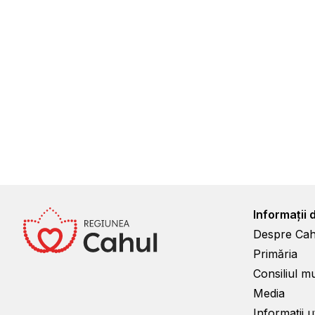
Informații 
Despre Cah
Primăria
Consiliul m
Media
Informații ut