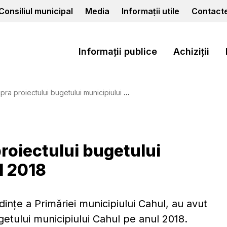
Consiliul municipal
Media
Informații utile
Contact
Informații publice
Achiziții
ectului bugetului municipiului Cahul pe anul 2018
roiectului bugetului
l 2018
ințe a Primăriei municipiului Cahul, au avut
etului municipiului Cahul pe anul 2018.