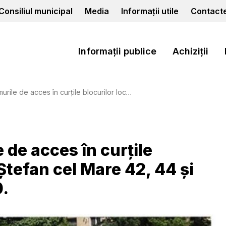
Consiliul municipal
Media
Informații utile
Contact
Informații publice
Achiziții
 blocurilor locative din str.Ștefan cel Mare 42, 44 și din str. A. Mateevici 38, 40.
 de acces în curțile
.Ștefan cel Mare 42, 44 și
0.