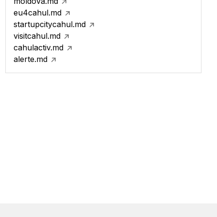
moldova.md
eu4cahul.md
startupcitycahul.md
visitcahul.md
cahulactiv.md
alerte.md