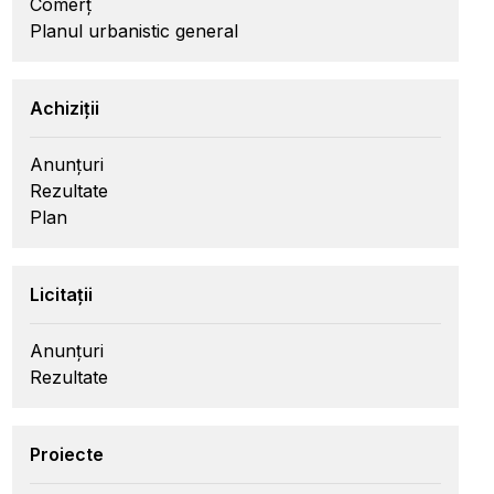
Comerț
Planul urbanistic general
Achiziții
Anunțuri
Rezultate
Plan
Licitații
Anunțuri
Rezultate
Proiecte