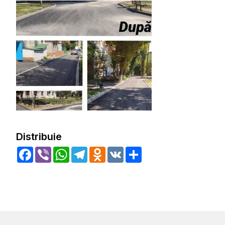
Distribuie
Facebook
Viber
WhatsApp
Telegram
Odnoklassniki
VK
Share