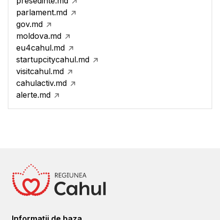
presedinte.md
parlament.md
gov.md
moldova.md
eu4cahul.md
startupcitycahul.md
visitcahul.md
cahulactiv.md
alerte.md
Informații de baza