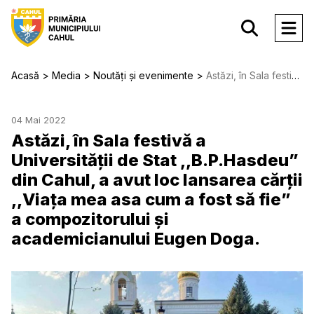
Acasă
Media
Noutăți și evenimente
Astăzi, în Sala festivă a Universității de Stat ,,B.P.Hasdeu” din Cahul, a avut loc lansarea cărții ,,Viața mea asa cum a fost să fie” a compozitorului și academicianului Eugen Doga.
04 Mai 2022
Astăzi, în Sala festivă a
Universității de Stat ,,B.P.Hasdeu”
din Cahul, a avut loc lansarea cărții
,,Viața mea asa cum a fost să fie”
a compozitorului și
academicianului Eugen Doga.