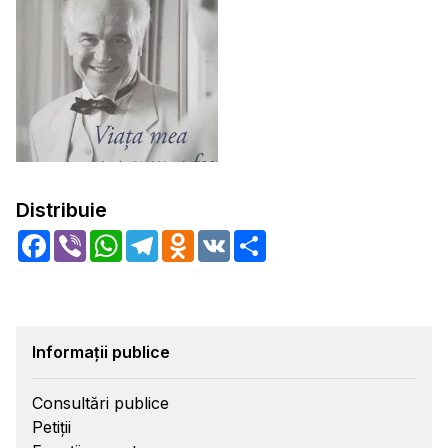
Distribuie
Facebook
Viber
WhatsApp
Telegram
Odnoklassniki
VK
Share
Informații publice
Consultări publice
Petiții