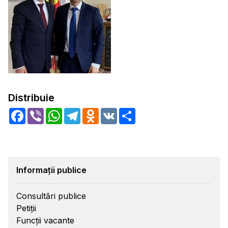
Distribuie
Facebook
Viber
WhatsApp
Telegram
Odnoklassniki
VK
Share
Informații publice
Consultări publice
Petiții
Funcții vacante