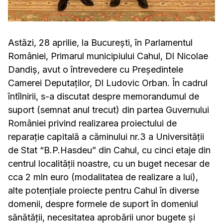
Astăzi, 28 aprilie, la București, în Parlamentul
României, Primarul municipiului Cahul, Dl Nicolae
Dandiș, avut o întrevedere cu Președintele
Camerei Deputaților, Dl Ludovic Orban. În cadrul
întîlnirii, s-a discutat despre memorandumul de
suport (semnat anul trecut) din partea Guvernului
României privind realizarea proiectului de
reparație capitală a căminului nr.3 a Universității
de Stat “B.P.Hasdeu” din Cahul, cu cinci etaje din
centrul localității noastre, cu un buget necesar de
cca 2 mln euro (modalitatea de realizare a lui),
alte potențiale proiecte pentru Cahul în diverse
domenii, despre formele de suport în domeniul
sănătății, necesitatea aprobării unor bugete și