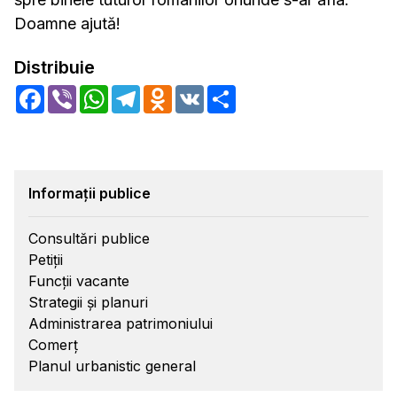
Doamne ajută!
Distribuie
Facebook
Viber
WhatsApp
Telegram
Odnoklassniki
VK
Share
Informații publice
Consultări publice
Petiții
Funcții vacante
Strategii și planuri
Administrarea patrimoniului
Comerț
Planul urbanistic general