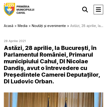
Acasă
Media
Noutăți și evenimente
Astăzi, 28 aprilie, la București, în Parlamentul României, Primarul municipiului Cahul, Dl Nicolae Dandiș, avut o întrevedere cu Președintele Camerei Deputaților, Dl Ludovic Orban.
28 Aprilie 2021
Astăzi, 28 aprilie, la București, în
Parlamentul României, Primarul
municipiului Cahul, Dl Nicolae
Dandiș, avut o întrevedere cu
Președintele Camerei Deputaților,
Dl Ludovic Orban.