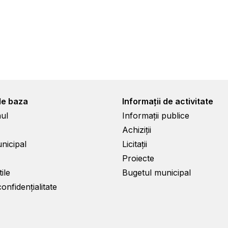
de baza
Informații de activitate
ul
Informații publice
Achiziții
unicipal
Licitații
Proiecte
ile
Bugetul municipal
confidențialitate