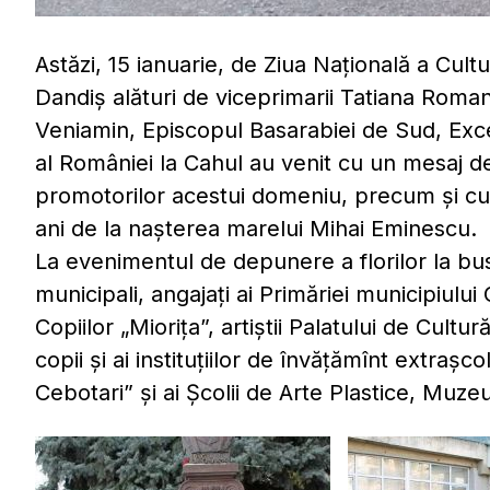
Astăzi, 15 ianuarie, de Ziua Națională a Cultu
Dandiș alături de viceprimarii Tatiana Romani
Veniamin, Episcopul Basarabiei de Sud, Exc
al României la Cahul au venit cu un mesaj de f
promotorilor acestui domeniu, precum și c
ani de la nașterea marelui Mihai Eminescu.
La evenimentul de depunere a florilor la bust
municipali, angajați ai Primăriei municipiului
Copiilor „Miorița”, artiștii Palatului de Cult
copii și ai instituțiilor de învățămînt extrașc
Cebotari” și ai Școlii de Arte Plastice, Muzeul 