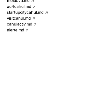
moldova.md
eu4cahul.md
startupcitycahul.md
visitcahul.md
cahulactiv.md
alerte.md