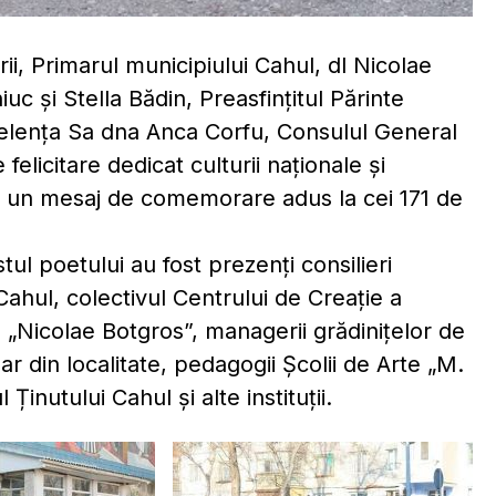
rii, Primarul municipiului Cahul, dl Nicolae
uc și Stella Bădin, Preasfințitul Părinte
elența Sa dna Anca Corfu, Consulul General
elicitare dedicat culturii naționale și
u un mesaj de comemorare adus la cei 171 de
ul poetului au fost prezenți consilieri
 Cahul, colectivul Centrului de Creație a
ură „Nicolae Botgros”, managerii grădinițelor de
olar din localitate, pedagogii Școlii de Arte „M.
Ținutului Cahul și alte instituții.