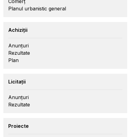
Comerț
Planul urbanistic general
Achiziții
Anunțuri
Rezultate
Plan
Licitații
Anunțuri
Rezultate
Proiecte