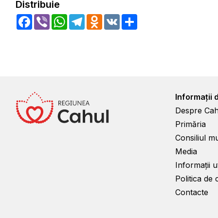
Distribuie
Facebook
Viber
WhatsApp
Telegram
Odnoklassniki
VK
Share
Informații 
Despre Cah
Primăria
Consiliul m
Media
Informații ut
Politica de 
Contacte