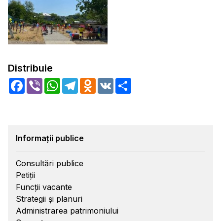
Distribuie
Facebook
Viber
WhatsApp
Telegram
Odnoklassniki
VK
Share
Informații publice
Consultări publice
Petiții
Funcții vacante
Strategii și planuri
Administrarea patrimoniului