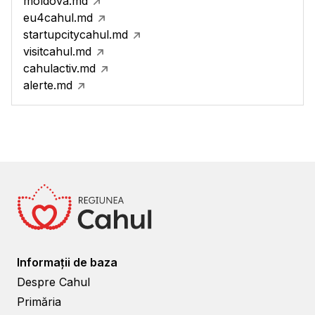
moldova.md
eu4cahul.md
startupcitycahul.md
visitcahul.md
cahulactiv.md
alerte.md
Informații de baza
Despre Cahul
Primăria