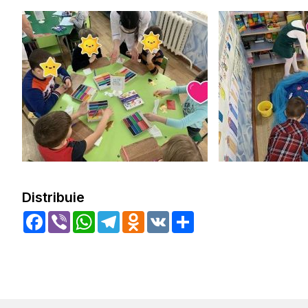
Distribuie
Facebook
Viber
WhatsApp
Telegram
Odnoklassniki
VK
Share