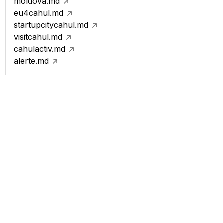
moldova.md
eu4cahul.md
startupcitycahul.md
visitcahul.md
cahulactiv.md
alerte.md