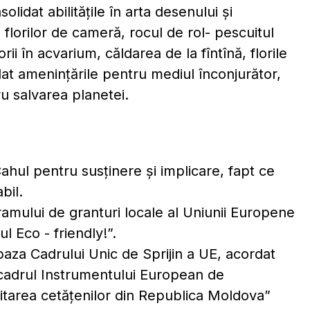
olidat abilitățile în arta desenului și
 florilor de cameră, rocul de rol- pescuitul
rii în acvarium, căldarea de la fîntînă, florile
at amenințările pentru mediul înconjurător,
tru salvarea planetei.
hul pentru susținere și implicare, fapt ce
bil.
mului de granturi locale al Uniunii Europene
l Eco - friendly!”.
baza Cadrului Unic de Sprijin a UE, acordat
cadrul Instrumentului European de
ilitarea cetățenilor din Republica Moldova”