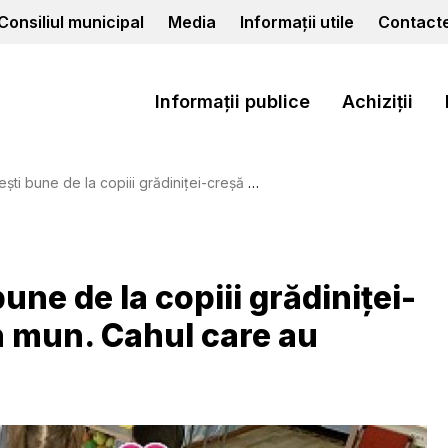
Consiliul municipal
Media
Informații utile
Contact
Informații publice
Achiziții
ii grădiniței-creșă nr.8 ”Prichindel” din mun. Cahul care au învățat să ...
une de la copiii grădiniței-
n mun. Cahul care au