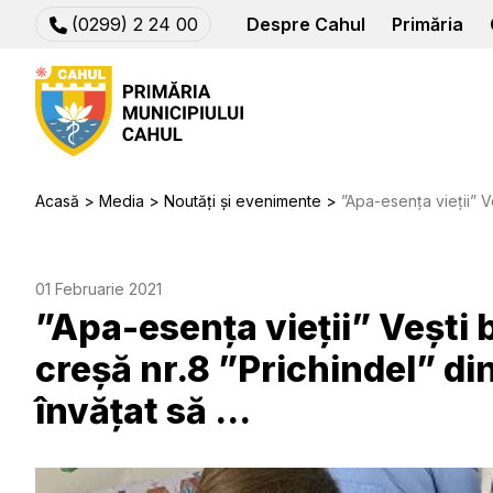
(0299) 2 24 00
Despre Cahul
Primăria
Acasă
Media
Noutăți și evenimente
”Apa-esența vieții” Vești bune de la copi
01 Februarie 2021
”Apa-esența vieții” Vești b
creșă nr.8 ”Prichindel” di
învățat să ...