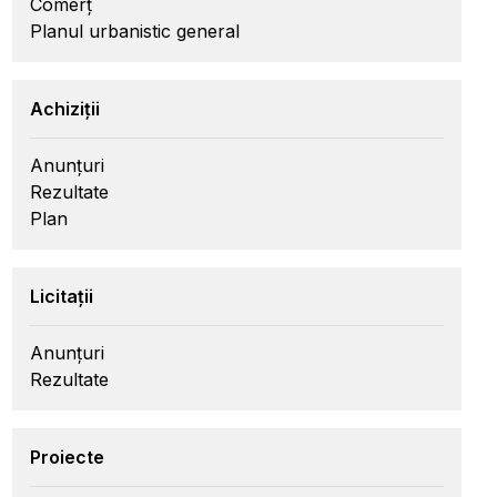
Comerț
Planul urbanistic general
Achiziții
Anunțuri
Rezultate
Plan
Licitații
Anunțuri
Rezultate
Proiecte