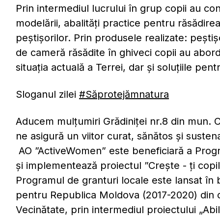
Prin intermediul lucrului în grup copii au cons
modelării, abalități practice pentru răsădirea
peștișorilor. Prin produsele realizate: peștișo
de cameră răsădite în ghiveci copii au abord
situația actuală a Terrei, dar și soluțiile pen
Sloganul zilei
#
Săprotejămnatura
Aducem mulțumiri Grădiniței nr.8 din mun. Ca
ne asigură un viitor curat, sănătos și sustena
AO ”ActiveWomen” este beneficiară a Progra
și implementează proiectul ”Creşte - ţi copilu
Programul de granturi locale este lansat în 
pentru Republica Moldova (2017-2020) din 
Vecinătate, prin intermediul proiectului „Ab