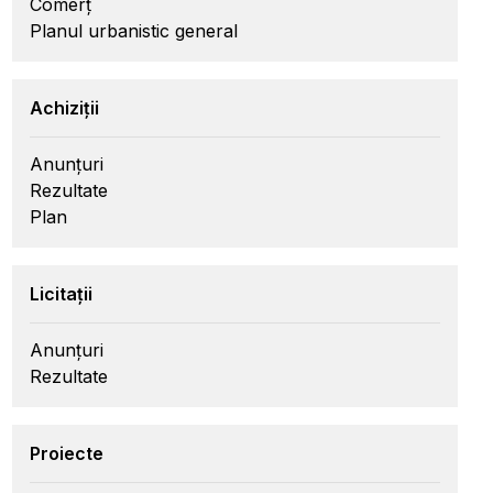
Comerț
Planul urbanistic general
Achiziții
Anunțuri
Rezultate
Plan
Licitații
Anunțuri
Rezultate
Proiecte