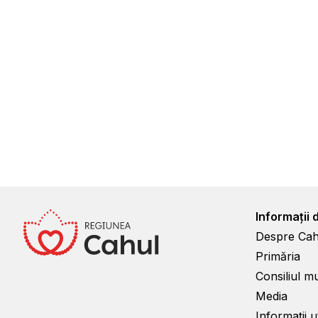
Informații 
Despre Cah
Primăria
Consiliul m
Media
Informații ut