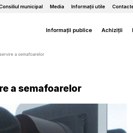
Consiliul municipal
Media
Informații utile
Contact
Informații publice
Achiziții
eservire a semafoarelor
ire a semafoarelor