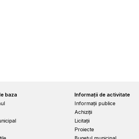
de baza
Informații de activitate
ul
Informații publice
Achiziții
unicipal
Licitații
Proiecte
ile
Bugetul municipal