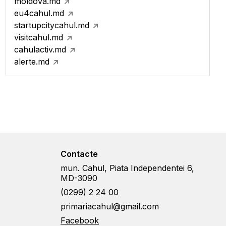
moldova.md
eu4cahul.md
startupcitycahul.md
visitcahul.md
cahulactiv.md
alerte.md
Contacte
mun. Cahul, Piata Independentei 6,
MD-3090
(0299) 2 24 00
primariacahul@gmail.com
Facebook