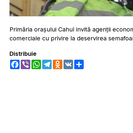
Primăria orașului Cahul invită agenții econom
comerciale cu privire la deservirea semafoar
Distribuie
Facebook
Viber
WhatsApp
Telegram
Odnoklassniki
VK
Share