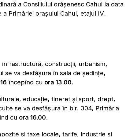
dinară a Consiliului orăşenesc Cahul la data
e a Primăriei oraşului Cahul, etajul IV
.
 infrastructură, construcții, urbanism,
lui se va desfășura în sala de ședințe,
016
începînd cu
ora 13.00
.
lturale, educație, tineret și sport, drept,
 culte se va desfășura în bir. 304, Primăria
înd cu
ora 16.00
.
ozite și taxe locale, tarife, industrie și