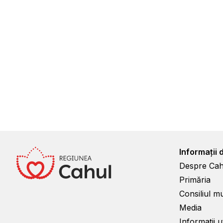
Informații 
Despre Cah
Primăria
Consiliul m
Media
Informații ut