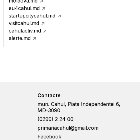
moldova.md
eu4cahul.md
startupcitycahul.md
visitcahul.md
cahulactiv.md
alerte.md
Contacte
mun. Cahul, Piata Independentei 6,
MD-3090
(0299) 2 24 00
primariacahul@gmail.com
Facebook