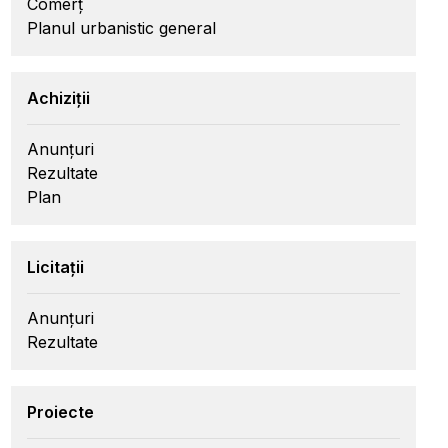
Comerț
Planul urbanistic general
Achiziții
Anunțuri
Rezultate
Plan
Licitații
Anunțuri
Rezultate
Proiecte