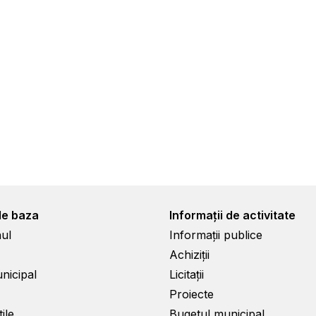
de baza
Informații de activitate
ul
Informații publice
Achiziții
unicipal
Licitații
Proiecte
ile
Bugetul municipal