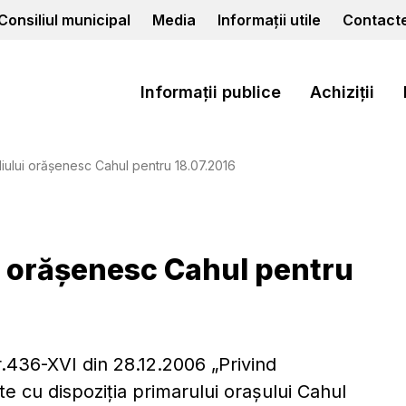
Consiliul municipal
Media
Informații utile
Contact
Informații publice
Achiziții
liului orășenesc Cahul pentru 18.07.2016
i orășenesc Cahul pentru
nr.436-XVI din 28.12.2006 „Privind
ate cu dispoziţia primarului oraşului Cahul