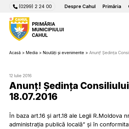
(0299) 2 24 00
Despre Cahul
Primăria
Acasă
Media
Noutăți și evenimente
Anunț! Ședința Consi
12 Iulie 2016
Anunț! Ședința Consiliulu
18.07.2016
În baza art.16 şi art.18 ale Legii R.Moldova 
administraţia publică locală” şi în conformit