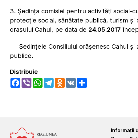
3. Ședința comisiei pentru activități social-cu
protecție social, sănătate publică, turism și
orașului Cahul, pe data de
24.05.2017
încep
Ședințele Consiliului orășenesc Cahul și a c
publice.
Distribuie
Facebook
Viber
WhatsApp
Telegram
Odnoklassniki
VK
Share
Informații 