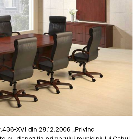
nr.436-XVI din 28.12.2006 „Privind
ate cu dispoziţia primarului municipiului Cahul