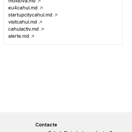
moldova.md
eu4cahul.md
startupcitycahul.md
visitcahul.md
cahulactiv.md
alerte.md
Contacte