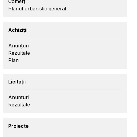
Comerț
Planul urbanistic general
Achiziții
Anunțuri
Rezultate
Plan
Licitații
Anunțuri
Rezultate
Proiecte