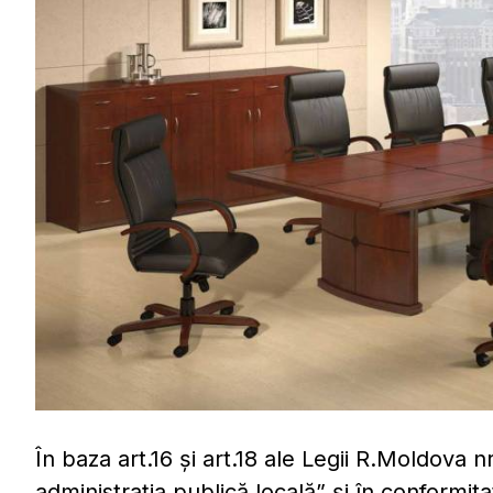
În baza art.16 şi art.18 ale Legii R.Moldova 
administraţia publică locală” şi în conformit