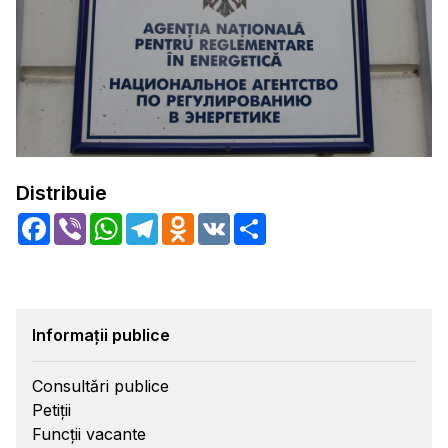
Distribuie
Facebook
Viber
WhatsApp
Telegram
Odnoklassniki
VK
Share
Informații publice
Consultări publice
Petiții
Funcții vacante