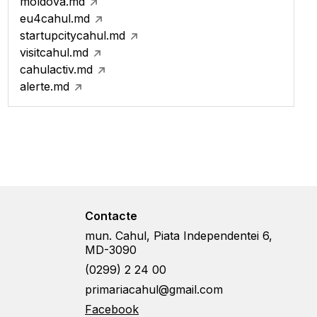
moldova.md
eu4cahul.md
startupcitycahul.md
visitcahul.md
cahulactiv.md
alerte.md
Contacte
mun. Cahul, Piata Independentei 6,
MD-3090
(0299) 2 24 00
primariacahul@gmail.com
Facebook