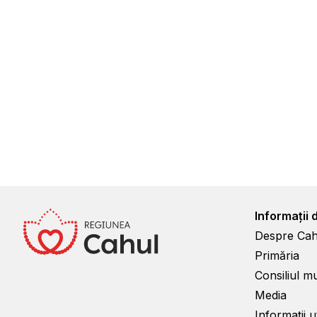
Informații 
Despre Cah
Primăria
Consiliul m
Media
Informații ut