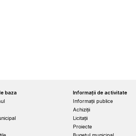
de baza
Informații de activitate
ul
Informații publice
Achiziții
unicipal
Licitații
Proiecte
ile
Bugetul municipal