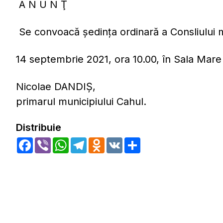
A N U N Ţ
Se convoacă ședința ordinară a Consliului m
14 septembrie 2021, ora 10.00, în Sala Mare 
Nicolae DANDIŞ,
primarul municipiului Cahul.
Distribuie
Facebook
Viber
WhatsApp
Telegram
Odnoklassniki
VK
Share