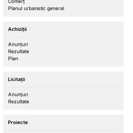
Comerț
Planul urbanistic general
Achiziții
Anunțuri
Rezultate
Plan
Licitații
Anunțuri
Rezultate
Proiecte