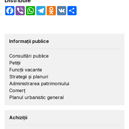
Distribuie
Facebook
Viber
WhatsApp
Telegram
Odnoklassniki
VK
Share
Informații publice
Consultări publice
Petiții
Funcții vacante
Strategii și planuri
Administrarea patrimoniului
Comerț
Planul urbanistic general
Achiziții