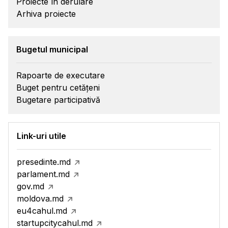
Proiecte în derulare
Arhiva proiecte
Bugetul municipal
Rapoarte de executare
Buget pentru cetățeni
Bugetare participativă
Link-uri utile
presedinte.md
parlament.md
gov.md
moldova.md
eu4cahul.md
startupcitycahul.md