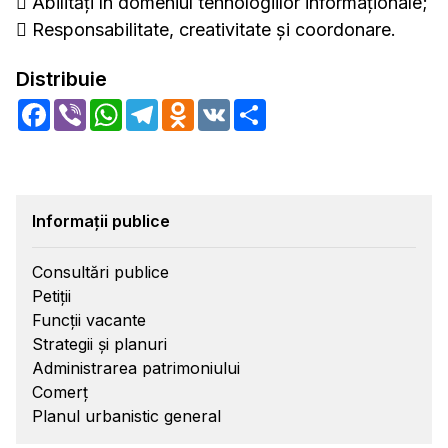
 Abilități în domeniul tehnologiilor informaționale;
 Responsabilitate, creativitate și coordonare.
Distribuie
Facebook
Viber
WhatsApp
Telegram
Odnoklassniki
VK
Share
Informații publice
Consultări publice
Petiții
Funcții vacante
Strategii și planuri
Administrarea patrimoniului
Comerț
Planul urbanistic general