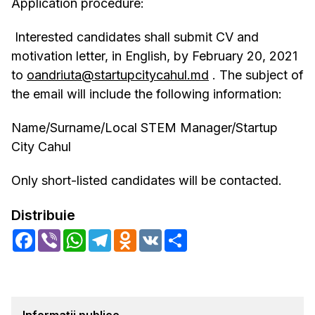
Application procedure:
Interested candidates shall submit CV and
motivation letter, in English, by February 20, 2021
to
oandriuta@startupcitycahul.md
. The subject of
the email will include the following information:
Name/Surname/Local STEM Manager/Startup
City Cahul
Only short-listed candidates will be contacted.
Distribuie
Facebook
Viber
WhatsApp
Telegram
Odnoklassniki
VK
Share