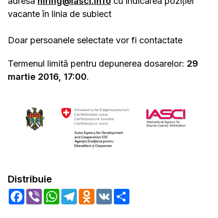
adresa
hiring@iasci.info
cu indicarea poziției
vacante în linia de subiect
Doar persoanele selectate vor fi contactate
Termenul limită pentru depunerea dosarelor:
29
martie 2016, 17:00
.
Distribuie
Facebook
Viber
WhatsApp
Telegram
Odnoklassniki
VK
Share