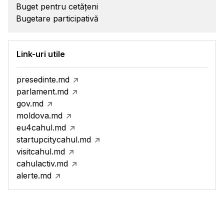
Buget pentru cetățeni
Bugetare participativă
Link-uri utile
presedinte.md
parlament.md
gov.md
moldova.md
eu4cahul.md
startupcitycahul.md
visitcahul.md
cahulactiv.md
alerte.md