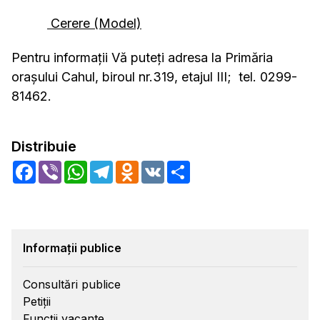
Cerere (Model)
Pentru informaţii Vă puteţi adresa la Primăria
oraşului Cahul, biroul nr.319, etajul III; tel. 0299-
81462.
Distribuie
Facebook
Viber
WhatsApp
Telegram
Odnoklassniki
VK
Share
Informații publice
Consultări publice
Petiții
Funcții vacante