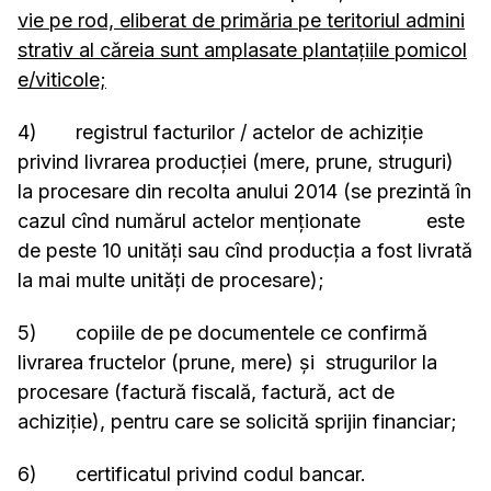
vie pe rod, eliberat de primăria pe teritoriul admini
strativ al căreia sunt amplasate plantaţiile pomicol
e/viticole;
4) registrul facturilor / actelor de achiziţie
privind livrarea producţiei (mere, prune, struguri)
la procesare din recolta anului 2014 (se prezintă în
cazul cînd numărul actelor menţionate este
de peste 10 unităţi sau cînd producţia a fost livrată
la mai multe unităţi de procesare);
5) copiile de pe documentele ce confirmă
livrarea fructelor (prune, mere) şi strugurilor la
procesare (factură fiscală, factură, act de
achiziţie), pentru care se solicită sprijin financiar;
6) certificatul privind codul bancar.