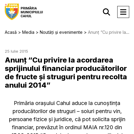
Acasă
Media
Noutăți și evenimente
Anunț “Cu privire la acordarea sprijinului financiar producătorilor de fructe şi struguri pentru recolta anului 2014”
25 Iulie 2015
Anunț “Cu privire la acordarea
sprijinului financiar producătorilor
de fructe şi struguri pentru recolta
anului 2014”
Primăria oraşului Cahul aduce la cunoştinţa
producătorilor de struguri – soiuri pentru vin,
persoane fizice şi juridice, că pot solicita sprijin
financiar, prevăzut în ordinul MAIA nr.120 din