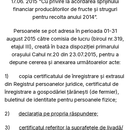
17.06. 2015 “Cu privire la acordarea sprijinului
financiar producătorilor de fructe şi struguri
pentru recolta anului 2014”.
Persoanele se pot adresa în perioada 01-31
august 2015 către comisia de lucru (biroul nr.319,
etajul III), creată în baza dispoziţiei primarului
oraşului Cahul nr.20 din 23.07.2015, pentru a
depune cererea și anexarea următoarelor acte:
1) copia certificatului de înregistrare şi extrasul
din Registrul persoanelor juridice, certificatul de
înregistrare a gospodăriei ţărăneşti (de fermier),
buletinul de identitate pentru persoanele fizice;
2)
declaraţia pe propria răspundere;
3)
certificatul referitor la suprafeţele de livadă/