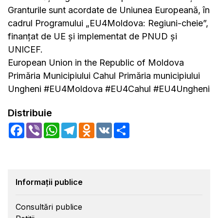
Granturile sunt acordate de Uniunea Europeană, în
cadrul Programului „EU4Moldova: Regiuni-cheie”,
finanțat de UE și implementat de PNUD și
UNICEF.
European Union in the Republic of Moldova
Primăria Municipiului Cahul Primăria municipiului
Ungheni #EU4Moldova #EU4Cahul #EU4Ungheni
Distribuie
Facebook
Viber
WhatsApp
Telegram
Odnoklassniki
VK
Share
Informații publice
Consultări publice