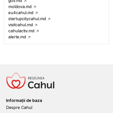
gov.md
moldova.md
eu4cahul.md
startupcitycahul.md
visitcahul.md
cahulactiv.md
alerte.md
Informații de baza
Despre Cahul