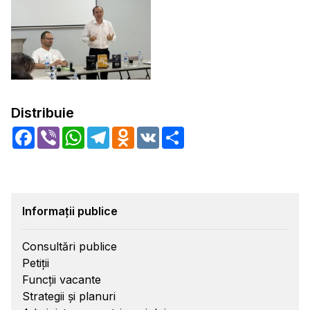
Distribuie
Facebook
Viber
WhatsApp
Telegram
Odnoklassniki
VK
Share
Informații publice
Consultări publice
Petiții
Funcții vacante
Strategii și planuri