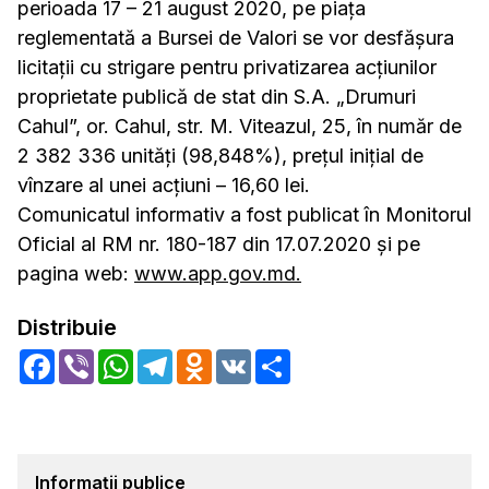
perioada 17 – 21 august 2020, pe piaţa
reglementată a Bursei de Valori se vor desfășura
licitaţii cu strigare pentru privatizarea acţiunilor
proprietate publică de stat din S.A. „Drumuri
Cahul”, or. Cahul, str. M. Viteazul, 25, în număr de
2 382 336 unităţi (98,848%), preţul inițial de
vînzare al unei acțiuni – 16,60 lei.
Comunicatul informativ a fost publicat în Monitorul
Oficial al RM nr. 180-187 din 17.07.2020 și pe
pagina web:
www.app.gov.md.
Distribuie
Facebook
Viber
WhatsApp
Telegram
Odnoklassniki
VK
Share
Informații publice