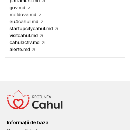
parlament.md
gov.md
moldova.md
eu4cahul.md
startupcitycahul.md
visitcahul.md
cahulactiv.md
alerte.md
Informații de baza