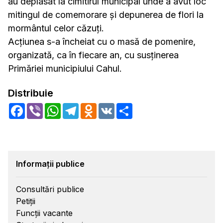
au deplasat la cimitirul municipal unde a avut loc
mitingul de comemorare și depunerea de flori la
mormântul celor căzuți.
Acțiunea s-a încheiat cu o masă de pomenire,
organizată, ca în fiecare an, cu susținerea
Primăriei municipiului Cahul.
Distribuie
Facebook
Viber
WhatsApp
Telegram
Odnoklassniki
VK
Share
Informații publice
Consultări publice
Petiții
Funcții vacante