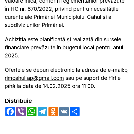
valoare mică, conform reglementărilor prevăzute
în HG nr. 870/2022, privind pentru necesitățile
curente ale Primăriei Municipiului Cahul și a
subdiviziunilor Primăriei.
Achiziția este planificată și realizată din sursele
financiare prevăzute în bugetul local pentru anul
2025.
Ofertele se depun electronic la adresa de e-mail:
p
rimcahul.ap@gmail.com
sau pe suport de hîrtie
pînă la data de 14.02.2025 ora 11:00.
Distribuie
Facebook
Viber
WhatsApp
Telegram
Odnoklassniki
VK
Share