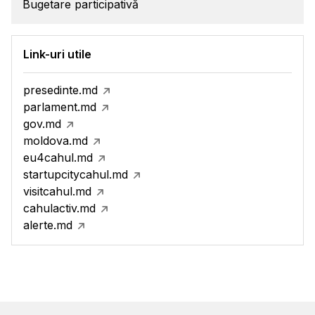
Bugetare participativă
Link-uri utile
presedinte.md
parlament.md
gov.md
moldova.md
eu4cahul.md
startupcitycahul.md
visitcahul.md
cahulactiv.md
alerte.md