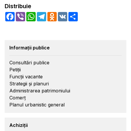
Distribuie
Facebook
Viber
WhatsApp
Telegram
Odnoklassniki
VK
Share
Informații publice
Consultări publice
Petiții
Funcții vacante
Strategii și planuri
Administrarea patrimoniului
Comerț
Planul urbanistic general
Achiziții