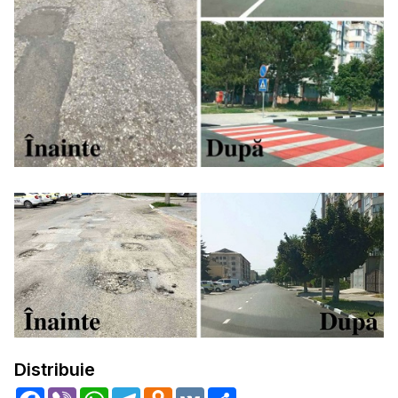
Distribuie
Facebook
Viber
WhatsApp
Telegram
Odnoklassniki
VK
Share