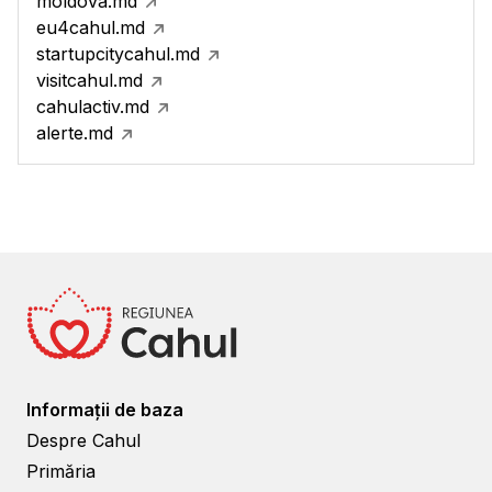
moldova.md
eu4cahul.md
startupcitycahul.md
visitcahul.md
cahulactiv.md
alerte.md
Informații de baza
Despre Cahul
Primăria