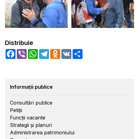
Distribuie
Facebook
Viber
WhatsApp
Telegram
Odnoklassniki
VK
Share
Informații publice
Consultări publice
Petiții
Funcții vacante
Strategii și planuri
Administrarea patrimoniului