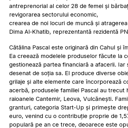
antreprenorial al celor 28 de femei și bărbaț
revigorarea sectorului economic,
crearea de noi locuri de muncă şi atragerea 
Dima Al-Khatib, reprezentantă rezidentă P
Cătălina Pascal este originară din Cahul și 
Ea creează modelele produselor făcute la co
gestionează partea financiară a afacerii. Iar 
desenat de soția sa. El produce diverse obiect
grilaje și alte elemente care încorporează c
acerbă, produsele familiei Pascal au trecut hot
raioanele Cantemir, Leova, Vulcănești. Fami
granturi, categoria Start-Up și primește dr
euro, venind cu o contribuţie proprie de 1,57
populară pe an ce trece, deoarece este opu