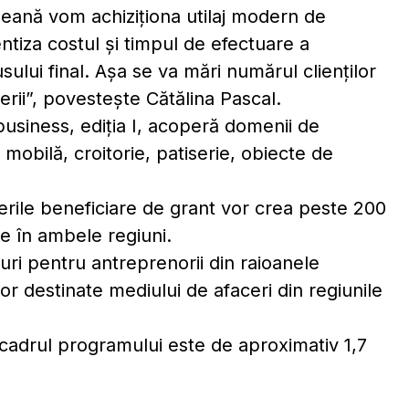
peană vom achiziționa utilaj modern de
entiza costul și timpul de efectuare a
sului final. Aşa se va mări numărul clienților
acerii”, povesteşte Cătălina Pascal.
business, ediția I, acoperă domenii de
obilă, croitorie, patiserie, obiecte de
cerile beneficiare de grant vor crea peste 200
e în ambele regiuni.
uri pentru antreprenorii din raioanele
or destinate mediului de afaceri din regiunile
 cadrul programului este de aproximativ 1,7