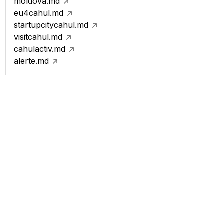
moldova.md
eu4cahul.md
startupcitycahul.md
visitcahul.md
cahulactiv.md
alerte.md