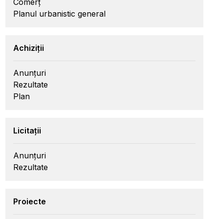
Comerț
Planul urbanistic general
Achiziții
Anunțuri
Rezultate
Plan
Licitații
Anunțuri
Rezultate
Proiecte