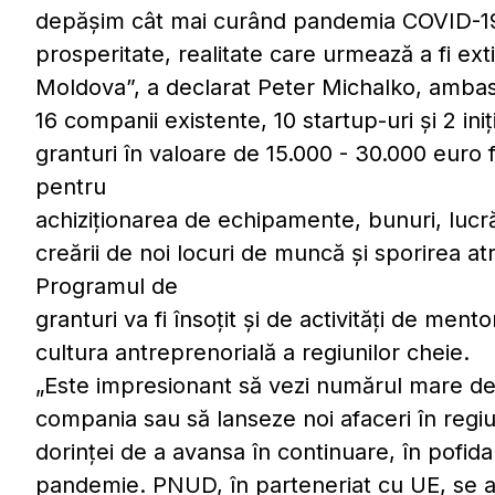
depășim cât mai curând pandemia COVID-19, 
prosperitate, realitate care urmează a fi extin
Moldova”, a declarat Peter Michalko, ambas
16 companii existente, 10 startup-uri și 2 ini
granturi în valoare de 15.000 - 30.000 euro fi
pentru
achiziționarea de echipamente, bunuri, lucrări
creării de noi locuri de muncă și sporirea atra
Programul de
granturi va fi însoțit și de activități de mento
cultura antreprenorială a regiunilor cheie.
„Este impresionant să vezi numărul mare de 
compania sau să lanseze noi afaceri în regiu
dorinţei de a avansa în continuare, în pofi
pandemie. PNUD, în parteneriat cu UE, se ang