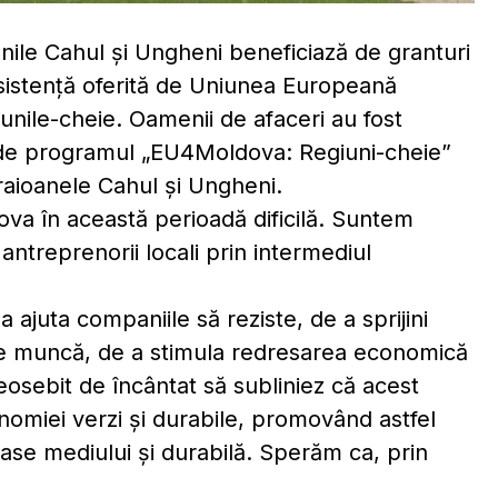
nile Cahul și Ungheni beneficiază de granturi
asistență oferită de Uniunea Europeană
iunile-cheie. Oamenii de afaceri au fost
t de programul „EU4Moldova: Regiuni-cheie”
 raioanele Cahul și Ungheni.
dova în această perioadă dificilă. Suntem
antreprenorii locali prin intermediul
 ajuta companiile să reziste, de a sprijini
 de muncă, de a stimula redresarea economică
eosebit de încântat să subliniez că acest
omiei verzi și durabile, promovând astfel
ase mediului și durabilă. Sperăm ca, prin