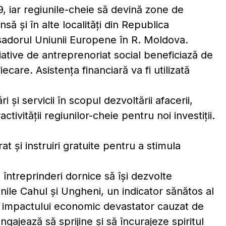
iar regiunile-cheie să devină zone de
să și în alte localități din Republica
adorul Uniunii Europene în R. Moldova.
țiative de antreprenoriat social beneficiază de
ecare. Asistența financiară va fi utilizată
 și servicii în scopul dezvoltării afacerii,
ctivității regiunilor-cheie pentru noi investiții.
rat și instruiri gratuite pentru a stimula
întreprinderi dornice să îşi dezvolte
nile Cahul și Ungheni, un indicator sănătos al
da impactului economic devastator cauzat de
ajează să sprijine și să încurajeze spiritul