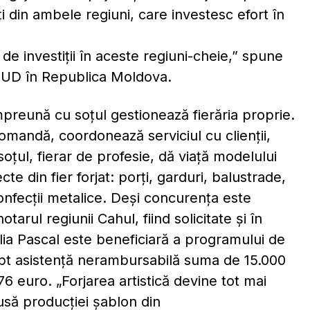
i din ambele regiuni, care investesc efort în
de investiţii în aceste regiuni-cheie,” spune
NUD în Republica Moldova.
împreună cu soțul gestionează fierăria proprie.
mandă, coordonează serviciul cu clienții,
soțul, fierar de profesie, dă viață modelului
e din fier forjat: porți, garduri, balustrade,
onfecții metalice. Deși concurența este
arul regiunii Cahul, fiind solicitate și în
lia Pascal este beneficiară a programului de
ept asistență nerambursabilă suma de 15.000
6 euro. „Forjarea artistică devine tot mai
să producției șablon din