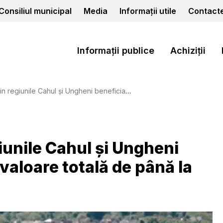
Consiliul municipal
Media
Informații utile
Contact
Informații publice
Achiziții
i Ungheni beneficiază de granturi în valoare totală de până la 700.000 euro
iunile Cahul și Ungheni
 valoare totală de până la