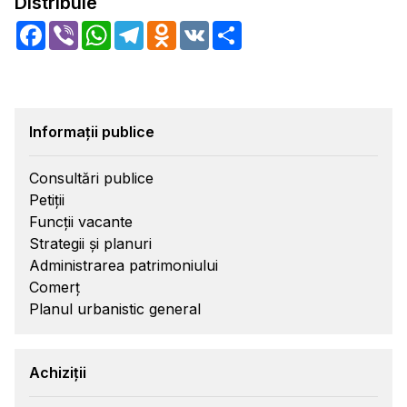
Distribuie
Facebook
Viber
WhatsApp
Telegram
Odnoklassniki
VK
Share
Informații publice
Consultări publice
Petiții
Funcții vacante
Strategii și planuri
Administrarea patrimoniului
Comerț
Planul urbanistic general
Achiziții