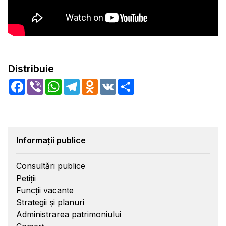
Distribuie
Facebook
Viber
WhatsApp
Telegram
Odnoklassniki
VK
Share
Informații publice
Consultări publice
Petiții
Funcții vacante
Strategii și planuri
Administrarea patrimoniului