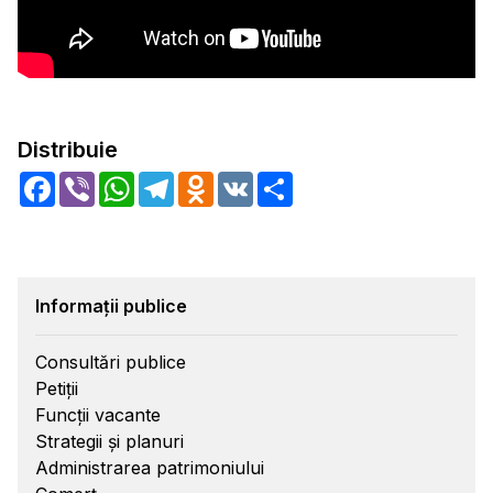
Distribuie
Facebook
Viber
WhatsApp
Telegram
Odnoklassniki
VK
Share
Informații publice
Consultări publice
Petiții
Funcții vacante
Strategii și planuri
Administrarea patrimoniului