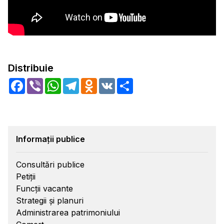
Distribuie
Facebook
Viber
WhatsApp
Telegram
Odnoklassniki
VK
Share
Informații publice
Consultări publice
Petiții
Funcții vacante
Strategii și planuri
Administrarea patrimoniului