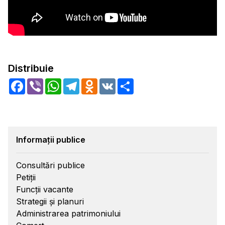
Distribuie
Facebook
Viber
WhatsApp
Telegram
Odnoklassniki
VK
Share
Informații publice
Consultări publice
Petiții
Funcții vacante
Strategii și planuri
Administrarea patrimoniului