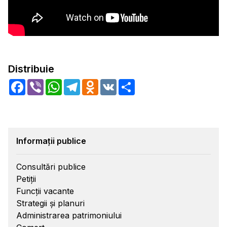
Distribuie
Facebook
Viber
WhatsApp
Telegram
Odnoklassniki
VK
Share
Informații publice
Consultări publice
Petiții
Funcții vacante
Strategii și planuri
Administrarea patrimoniului