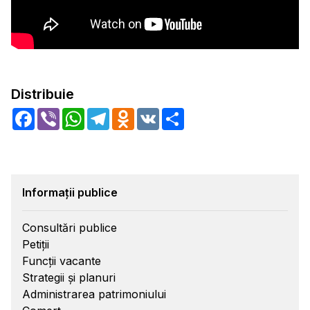
Distribuie
Facebook
Viber
WhatsApp
Telegram
Odnoklassniki
VK
Share
Informații publice
Consultări publice
Petiții
Funcții vacante
Strategii și planuri
Administrarea patrimoniului