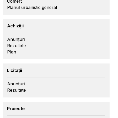
Comerț
Planul urbanistic general
Achiziții
Anunțuri
Rezultate
Plan
Licitații
Anunțuri
Rezultate
Proiecte