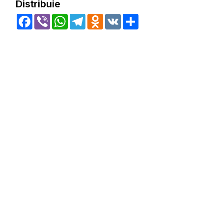
Distribuie
Facebook
Viber
WhatsApp
Telegram
Odnoklassniki
VK
Share