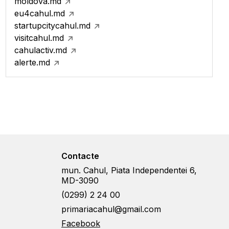
moldova.md
eu4cahul.md
startupcitycahul.md
visitcahul.md
cahulactiv.md
alerte.md
Contacte
mun. Cahul, Piata Independentei 6,
MD-3090
(0299) 2 24 00
primariacahul@gmail.com
Facebook