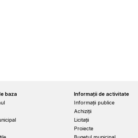
de baza
Informații de activitate
ul
Informații publice
Achiziții
unicipal
Licitații
Proiecte
ile
Bugetul municipal