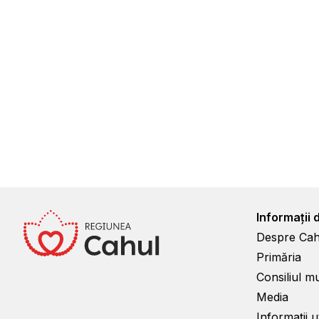
Informații 
Despre Cah
Primăria
Consiliul m
Media
Informații ut