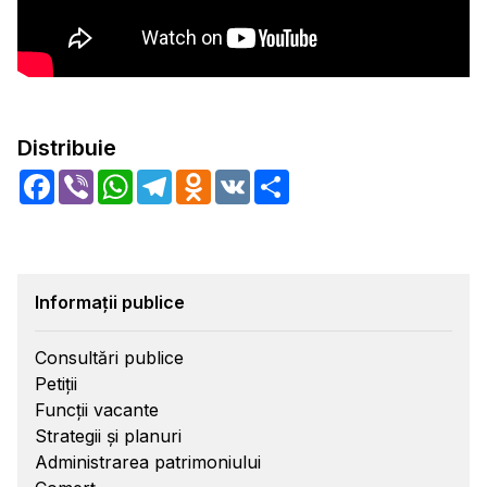
Distribuie
Facebook
Viber
WhatsApp
Telegram
Odnoklassniki
VK
Share
Informații publice
Consultări publice
Petiții
Funcții vacante
Strategii și planuri
Administrarea patrimoniului