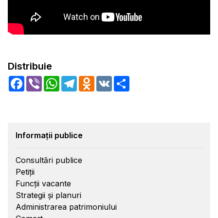
Distribuie
Facebook
Viber
WhatsApp
Telegram
Odnoklassniki
VK
Share
Informații publice
Consultări publice
Petiții
Funcții vacante
Strategii și planuri
Administrarea patrimoniului