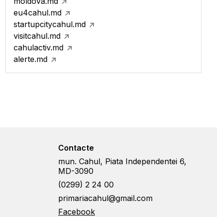
moldova.md
eu4cahul.md
startupcitycahul.md
visitcahul.md
cahulactiv.md
alerte.md
Contacte
mun. Cahul, Piata Independentei 6,
MD-3090
(0299) 2 24 00
primariacahul@gmail.com
Facebook