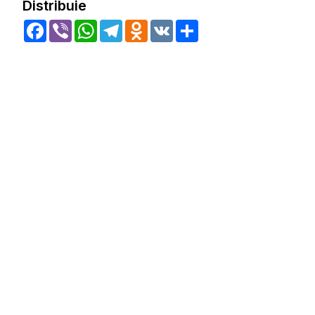
Distribuie
Facebook
Viber
WhatsApp
Telegram
Odnoklassniki
VK
Share