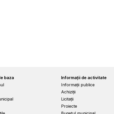
de baza
Informații de activitate
ul
Informații publice
Achiziții
unicipal
Licitații
Proiecte
ile
Bugetul municipal