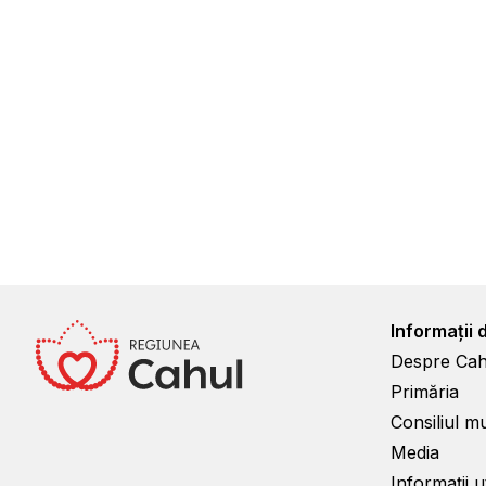
Informații 
Despre Cah
Primăria
Consiliul m
Media
Informații ut