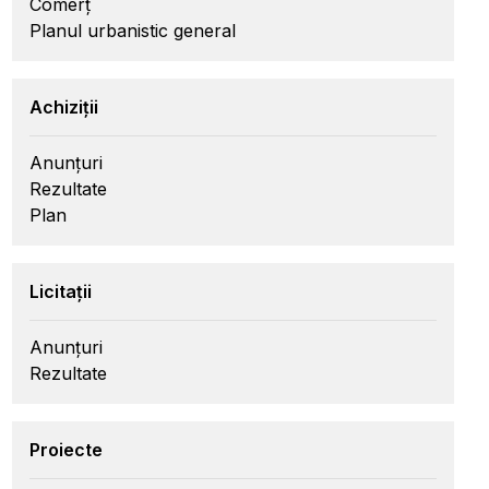
Comerț
Planul urbanistic general
Achiziții
Anunțuri
Rezultate
Plan
Licitații
Anunțuri
Rezultate
Proiecte