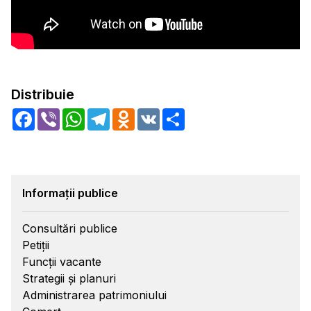
Distribuie
Facebook
Viber
WhatsApp
Telegram
Odnoklassniki
VK
Share
Informații publice
Consultări publice
Petiții
Funcții vacante
Strategii și planuri
Administrarea patrimoniului